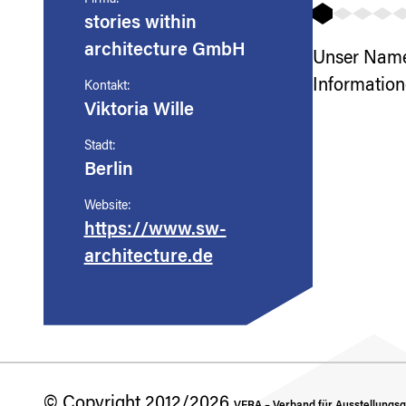
Firma:
stories within
architecture GmbH
Unser Name 
Information
Kontakt:
Viktoria Wille
Stadt:
Berlin
Website:
https://www.sw-
architecture.de
© Copyright 2012/2026
VERA – Verband für Ausstellungsge