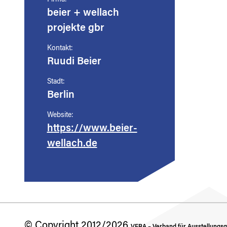
Firma:
beier + wellach
projekte gbr
Kontakt:
Ruudi Beier
Stadt:
Berlin
Website:
https://www.beier-
wellach.de
© Copyright 2012/2026
VERA – Verband für Ausstellungsge